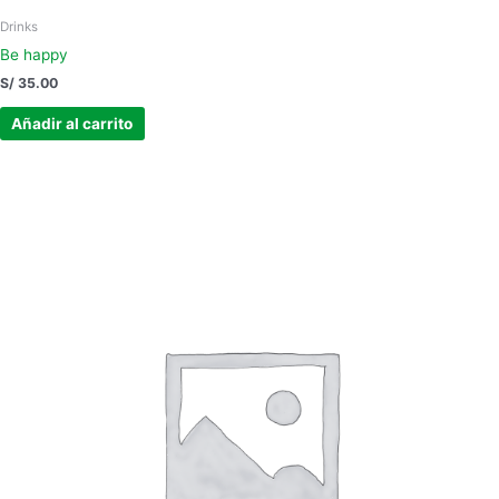
Drinks
Be happy
S/
35.00
Añadir al carrito