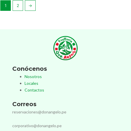
1
2
→
Conócenos
Nosotros
Locales
Contactos
Correos
reservaciones@donangelo.pe
corporativo@donangelo.pe