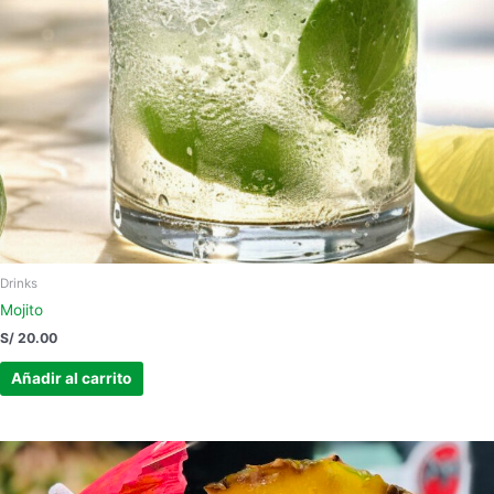
Drinks
Mojito
S/
20.00
Añadir al carrito