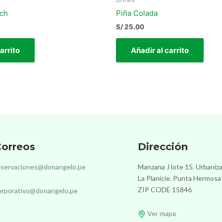
nch
Piña Colada
S/
25.00
arrito
Añadir al carrito
orreos
Dirección
eservaciones@donangelo.pe
Manzana J lote 15. Urbaniz
La Planicie. Punta Hermosa
ZIP CODE 15846
orporativo@donangelo.pe
Ver mapa