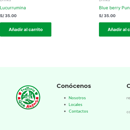
Lucurrumina
Blue berry Pu
S/
35.00
S/
35.00
Añadir al carrito
Añadir al c
Conócenos
C
Nosotros
r
Locales
Contactos
c