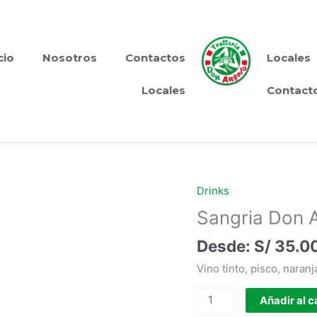
cio
Nosotros
Contactos
Locales
Locales
Contact
Drinks
Sangria
Don
Sangria Don 
Angelo
S/
35.0
cantidad
Vino tinto, pisco, naranj
Añadir al c