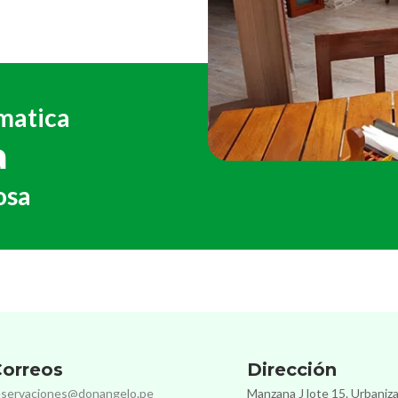
matica
a
osa
orreos
Dirección
eservaciones@donangelo.pe
Manzana J lote 15. Urbaniz