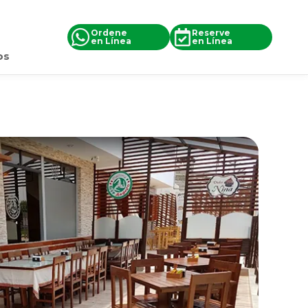
Ordene
Reserve
en Línea
en Línea
os