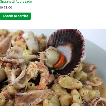
Spaghetti Acorazado
S/
72.00
Añadir al carrito