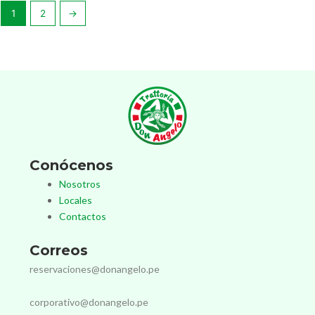
1
2
→
Conócenos
Nosotros
Locales
Contactos
Correos
reservaciones@donangelo.pe
corporativo@donangelo.pe