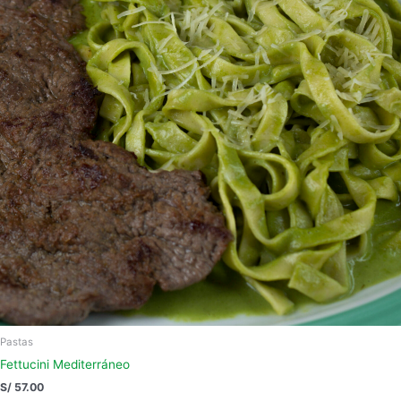
Pastas
Fettucini Mediterráneo
S/
57.00