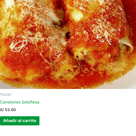
Pastas
Canelones boloñesa
S/
53.00
Añadir al carrito