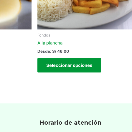
elegir
en
la
página
de
Fondos
producto
A la plancha
Desde:
S/
46.00
Seleccionar opciones
Horario de atención