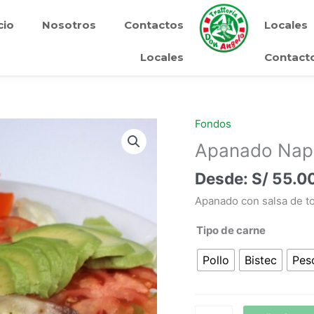
cio
Nosotros
Contactos
Locales
Locales
Contact
Fondos
Apanado
Napolitano
Apanado Napo
cantidad
S/
55.0
Apanado con salsa de t
Tipo de carne
Pollo
Bistec
Pes