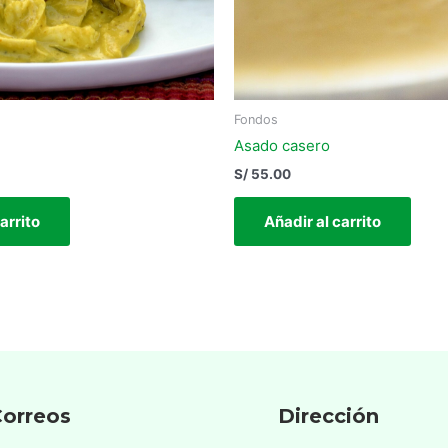
Fondos
Asado casero
S/
55.00
arrito
Añadir al carrito
orreos
Dirección