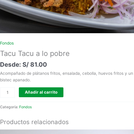
Fondos
Tacu Tacu a lo pobre
S/
81.00
Acompañado de plátanos fritos, ensalada, cebolla, huevos fritos y un
bistec apanado.
Añadir al carrito
Categoría:
Fondos
Productos relacionados
Este