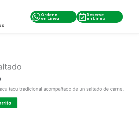
Ordene
Reserve
en Línea
en Línea
os
altado
0
tacu tacu tradicional acompañado de un saltado de carne.
arrito