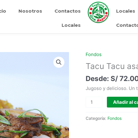
cio
Nosotros
Contactos
Locales
Locales
Contact
Fondos
Tacu
Tacu
Tacu Tacu as
asaltado
S/
72.0
cantidad
Jugoso y delicioso. Un 
Añadir al c
Categoría:
Fondos