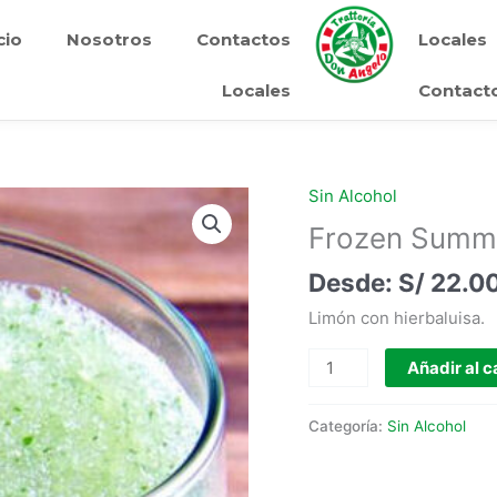
cio
Nosotros
Contactos
Locales
Locales
Contact
Sin Alcohol
Frozen
Summer
Frozen Summ
Green
S/
22.0
cantidad
Limón con hierbaluisa.
Añadir al c
Categoría:
Sin Alcohol