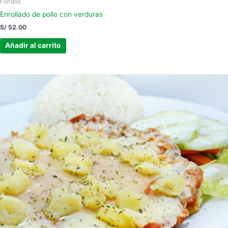
Fondos
Enrollado de pollo con verduras
S/
52.00
Añadir al carrito
Este
producto
tiene
múltiples
variantes.
Las
opciones
se
pueden
elegir
en
la
página
de