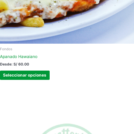
producto
Fondos
Apanado Hawaiano
Desde:
S/
60.00
Seleccionar opciones